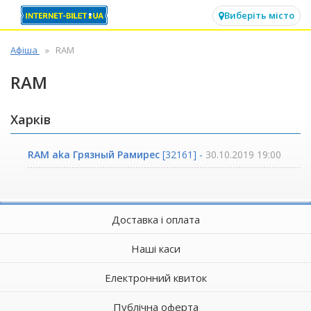
✕
Виберіть місто
Афіша
RAM
RAM
Харків
RAM aka Грязный Рамирес
[32161] -
30.10.2019 19:00
Доставка і оплата
Наші каси
Електронний квиток
Публічна оферта