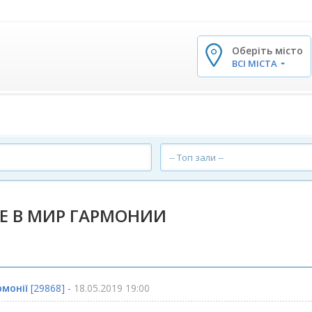
Оберіть місто
✕
ВСІ МІСТА
-- Топ зали --
Е В МИР ГАРМОНИИ
рмонії
[29868] -
18.05.2019 19:00