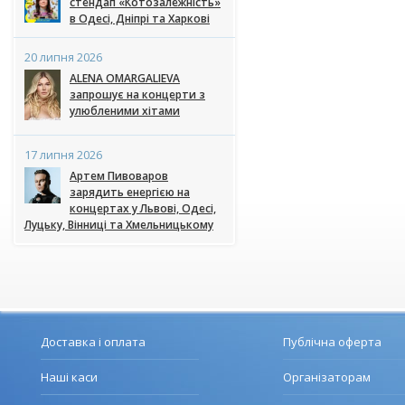
стендап «Котозалежність»
в Одесі, Дніпрі та Харкові
20 липня 2026
ALENA OMARGALIEVA
запрошує на концерти з
улюбленими хітами
17 липня 2026
Артем Пивоваров
зарядить енергією на
концертах у Львові, Одесі,
Луцьку, Вінниці та Хмельницькому
Доставка і оплата
Публічна оферта
Наші каси
Організаторам