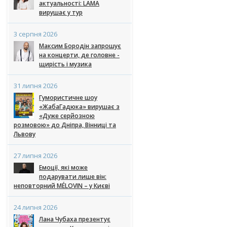
актуальності: LAMA
вирушає у тур
3 серпня 2026
Максим Бородін запрошує
на концерти, де головне -
щирість і музика
31 липня 2026
Гумористичне шоу
«ЖабаГадюка» вирушає з
«Дуже серйозною
розмовою» до Дніпра, Вінниці та
Львову
27 липня 2026
Емоції, які може
подарувати лише він:
неповторний MÉLOVIN – у Києві
24 липня 2026
Лана Чубаха презентує