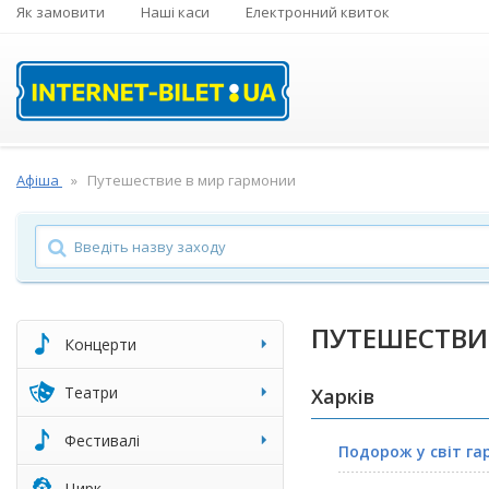
Як замовити
Наші каси
Електронний квиток
Афіша
Путешествие в мир гармонии
ПУТЕШЕСТВИ
Концерти
Театри
Харків
Фестивалі
Подорож у світ га
Цирк