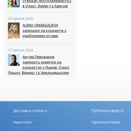
стендап «Котозалежність»
в Одесі, Дніпрі та Харкові
20 липня 2026
ALENA OMARGALIEVA
запрошує на концерти з
улюбленими хітами
17 липня 2026
Артем Пивоваров
зарядить енергією на
концертах у Львові, Одесі,
Луцьку, Вінниці та Хмельницькому
Доставка і оплата
Публічна оферта
Наші каси
Організаторам