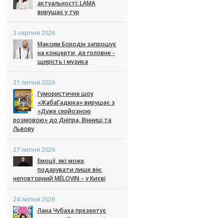
актуальності: LAMA
вирушає у тур
3 серпня 2026
Максим Бородін запрошує
на концерти, де головне -
щирість і музика
31 липня 2026
Гумористичне шоу
«ЖабаГадюка» вирушає з
«Дуже серйозною
розмовою» до Дніпра, Вінниці та
Львову
27 липня 2026
Емоції, які може
подарувати лише він:
неповторний MÉLOVIN – у Києві
24 липня 2026
Лана Чубаха презентує