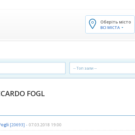
Оберіть місто
✕
ВСІ МІСТА
-- Топ зали --
CCARDO FOGL
ogli
[20693] -
07.03.2018 19:00