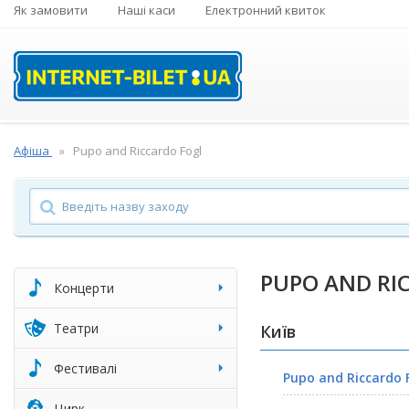
Як замовити
Наші каси
Електронний квиток
Афіша
Pupo and Riccardo Fogl
PUPO AND RI
Концерти
Театри
Київ
Фестивалі
Pupo and Riccardo F
Цирк