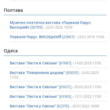
Полтава
Музично-поетична вистава «Порвали Парус.
Высоцкий»
[30799] -
22.01.2020 19:00
Порвали Парус. ВИСОЦЬКИЙ
[23867] -
23.01.2019 19:00
Одеса
Вистава "Листи в Севілью"
[67687] -
14.05.2023 17:00
Вистава "Повернення додому"
[65035] -
24.02.2023
17:00
Вистава "Листи в Севілью"
[65021] -
09.02.2023 17:00
Вистава "Листи в Севілью"
[63365] -
13.11.2022 17:00
Вистава "Листи у Севільї"
[62370] -
30.07.2022 18:00