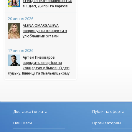
стендап «Котозалежність»
в Одесі, Дніпрі та Харкові
20 липня 2026
ALENA OMARGALIEVA
запрошує на концерти з
улюбленими хітами
17 липня 2026
Артем Пивоваров
зарядить енергією на
концертах у Львові, Одесі,
Луцьку, Вінниці та Хмельницькому
Доставка і оплата
Публічна оферта
Наші каси
Організаторам