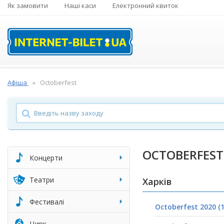
Як замовити
Наші каси
Електронний квиток
Афіша
Octoberfest
OCTOBERFEST
Концерти
Театри
Харків
Фестивалі
Octoberfest 2020 (1
Цирк