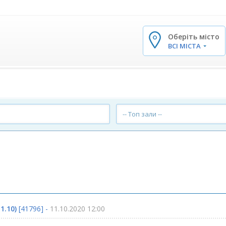
Оберіть місто
✕
ВСІ МІСТА
-- Топ зали --
1.10)
[41796] -
11.10.2020 12:00