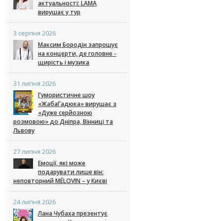
актуальності: LAMA
вирушає у тур
3 серпня 2026
Максим Бородін запрошує
на концерти, де головне -
щирість і музика
31 липня 2026
Гумористичне шоу
«ЖабаГадюка» вирушає з
«Дуже серйозною
розмовою» до Дніпра, Вінниці та
Львову
27 липня 2026
Емоції, які може
подарувати лише він:
неповторний MÉLOVIN – у Києві
24 липня 2026
Лана Чубаха презентує