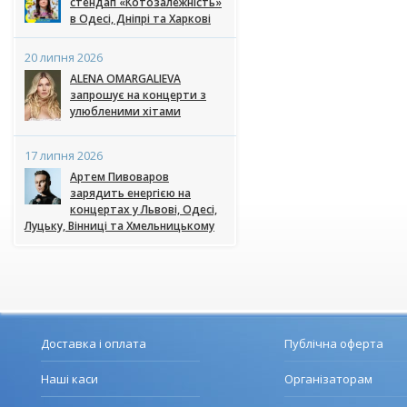
стендап «Котозалежність»
в Одесі, Дніпрі та Харкові
20 липня 2026
ALENA OMARGALIEVA
запрошує на концерти з
улюбленими хітами
17 липня 2026
Артем Пивоваров
зарядить енергією на
концертах у Львові, Одесі,
Луцьку, Вінниці та Хмельницькому
Доставка і оплата
Публічна оферта
Наші каси
Організаторам