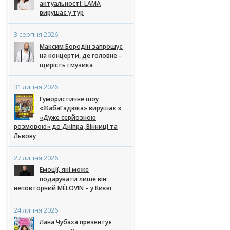
актуальності: LAMA
вирушає у тур
3 серпня 2026
Максим Бородін запрошує
на концерти, де головне -
щирість і музика
31 липня 2026
Гумористичне шоу
«ЖабаГадюка» вирушає з
«Дуже серйозною
розмовою» до Дніпра, Вінниці та
Львову
27 липня 2026
Емоції, які може
подарувати лише він:
неповторний MÉLOVIN – у Києві
24 липня 2026
Лана Чубаха презентує