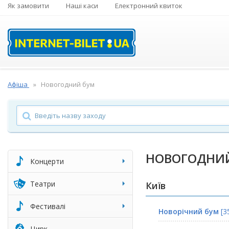
Як замовити
Наші каси
Електронний квиток
Афіша
Новогодний бум
НОВОГОДНИ
Концерти
Театри
Київ
Фестивалі
Новорічний бум
[3
Цирк