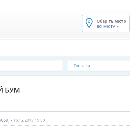
Оберіть місто
✕
ВСІ МІСТА
-- Топ зали --
Й БУМ
5069] -
16.12.2019 19:00