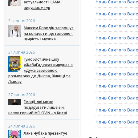
Ночь Святого Вал
актуальності: LAMA
вирушає у тур
Ночь Святого Вал
3 серпня 2026
Ночь Святого Вал
Максим Бородін запрошує
на концерти, де головне -
Ночь Святого Вал
щирість і музика
Ночь Святого Вал
31 липня 2026
Гумористичне шоу
Ночь Святого Вал
«ЖабаГадюка» вирушає з
«Дуже серйозною
Ночь Святого Вал
розмовою» до Дніпра, Вінниці та
Львову
Ночь Святого Вал
27 липня 2026
Ночь Святого Вал
Емоції, які може
подарувати лише він:
Ночь Святого Вал
неповторний MÉLOVIN – у Києві
Ночь Святого Вал
24 липня 2026
Лана Чубаха презентує