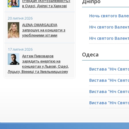
Дніпро
стендап «Котозалежність»
в Одесі, Дніпрі та Харкові
Ночь святого Вал
20 липня 2026
ALENA OMARGALIEVA
Ніч святого Вален
запрошує на концерти з
улюбленими хітами
Ніч святого Вален
17 липня 2026
Одеса
Артем Пивоваров
зарядить енергією на
концертах у Львові, Одесі,
Вистава "Ніч Свят
Луцьку, Вінниці та Хмельницькому
Вистава "Ніч Свят
Вистава "Ніч Свят
Вистава "Ніч Свят