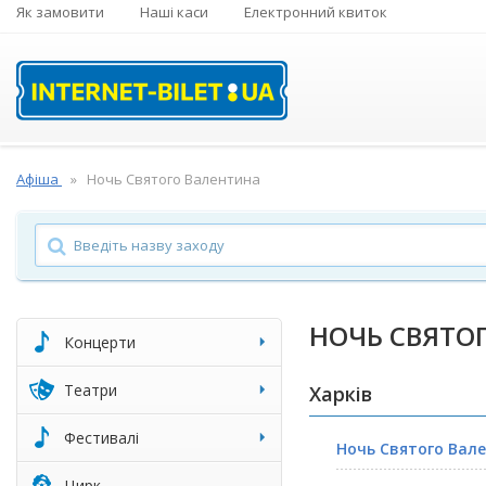
Як замовити
Наші каси
Електронний квиток
Афіша
Ночь Святого Валентина
НОЧЬ СВЯТО
Концерти
Театри
Харків
Фестивалі
Ночь Святого Вал
Цирк