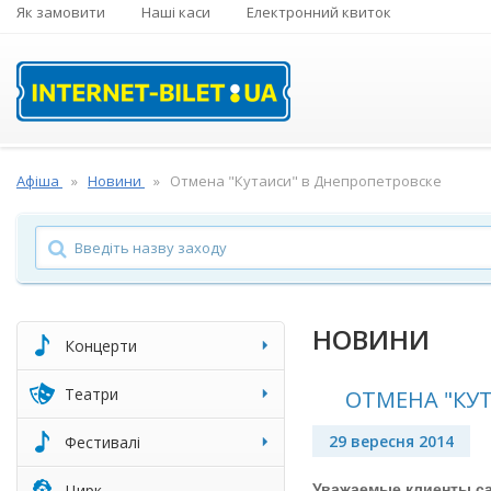
Як замовити
Наші каси
Електронний квиток
Афіша
Новини
Отмена "Кутаиси" в Днепропетровске
НОВИНИ
Концерти
Театри
ОТМЕНА "КУ
29 вересня 2014
Фестивалі
Цирк
Уважаемые клиенты са