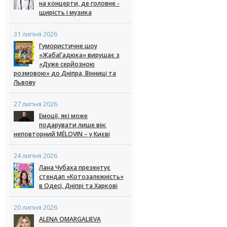
на концерти, де головне -
щирість і музика
31 липня 2026
Гумористичне шоу
«ЖабаГадюка» вирушає з
«Дуже серйозною
розмовою» до Дніпра, Вінниці та
Львову
27 липня 2026
Емоції, які може
подарувати лише він:
неповторний MÉLOVIN – у Києві
24 липня 2026
Лана Чубаха презентує
стендап «Котозалежність»
в Одесі, Дніпрі та Харкові
20 липня 2026
ALENA OMARGALIEVA