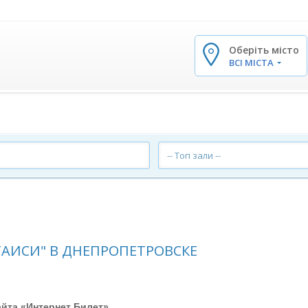
Оберіть місто
✕
ВСІ МІСТА
-- Топ зали --
ТАИСИ" В ДНЕПРОПЕТРОВСКЕ
йта «Интернет Билет»