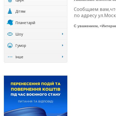
Сообщаем вам,что
Дітям
по адресу ул.Моск
Планетарій
С уважением, «Интерн
Шоу
Гумор
Інше