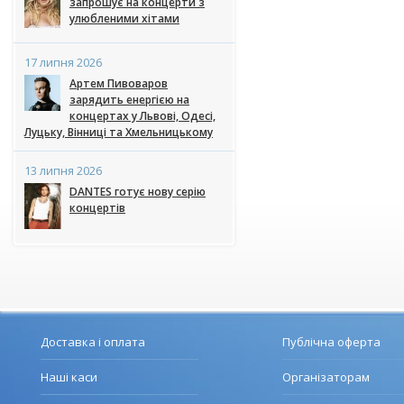
запрошує на концерти з
улюбленими хітами
17 липня 2026
Артем Пивоваров
зарядить енергією на
концертах у Львові, Одесі,
Луцьку, Вінниці та Хмельницькому
13 липня 2026
DANTES готує нову серію
концертів
Доставка і оплата
Публічна оферта
Наші каси
Організаторам