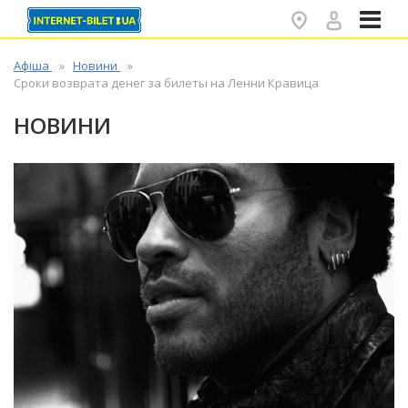
✕
Афіша
Новини
Сроки возврата денег за билеты на Ленни Кравица
НОВИНИ