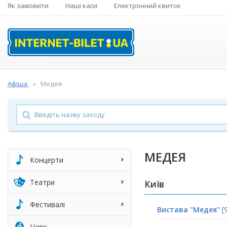
Як замовити
Наші каси
Електронний квиток
Афіша
Медея
МЕДЕЯ
Концерти
Театри
Київ
Фестивалі
Вистава "Медея"
[
Цирк