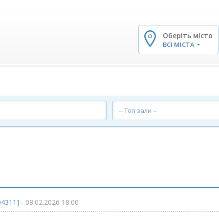
Оберіть місто
✕
ВСІ МІСТА
-- Топ зали --
94311] -
08.02.2026 18:00