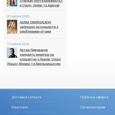
стендап «Котозалежність»
в Одесі, Дніпрі та Харкові
20 липня 2026
ALENA OMARGALIEVA
запрошує на концерти з
улюбленими хітами
17 липня 2026
Артем Пивоваров
зарядить енергією на
концертах у Львові, Одесі,
Луцьку, Вінниці та Хмельницькому
Доставка і оплата
Публічна оферта
Наші каси
Організаторам