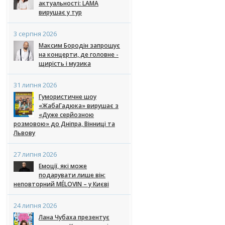
актуальності: LAMA
вирушає у тур
3 серпня 2026
Максим Бородін запрошує
на концерти, де головне -
щирість і музика
31 липня 2026
Гумористичне шоу
«ЖабаГадюка» вирушає з
«Дуже серйозною
розмовою» до Дніпра, Вінниці та
Львову
27 липня 2026
Емоції, які може
подарувати лише він:
неповторний MÉLOVIN – у Києві
24 липня 2026
Лана Чубаха презентує