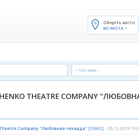
Оберіть місто
✕
ВСІ МІСТА
-- Топ зали --
HENKO THEATRE COMPANY "ЛЮБОВНА
Theatre Company "Любовная чехарда"
[33862] -
05.12.2019 19: