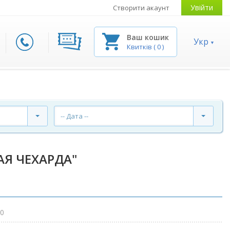
Увійти
Створити акаунт
Ваш кошик
Укр
Квитків
(
0
)
-- Дата --
Я ЧЕХАРДА"
00