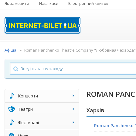
Як замовити
Наші каси
Електронний квиток
Афіша
Roman Panchenko Theatre Company "Любовная чехарда"
ROMAN PANC
Концерти
Театри
Харків
Фестивалі
Roman Panchenko 
Цирк