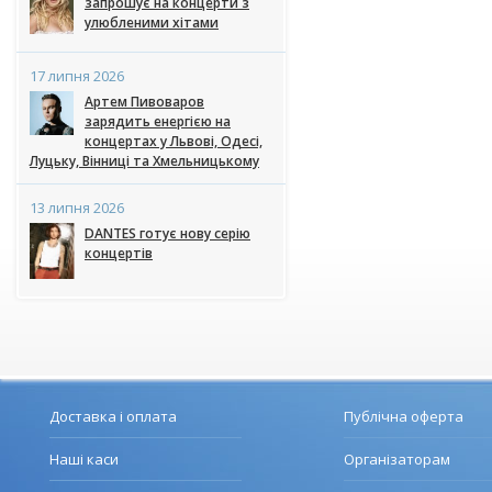
запрошує на концерти з
улюбленими хітами
17 липня 2026
Артем Пивоваров
зарядить енергією на
концертах у Львові, Одесі,
Луцьку, Вінниці та Хмельницькому
13 липня 2026
DANTES готує нову серію
концертів
Доставка і оплата
Публічна оферта
Наші каси
Організаторам