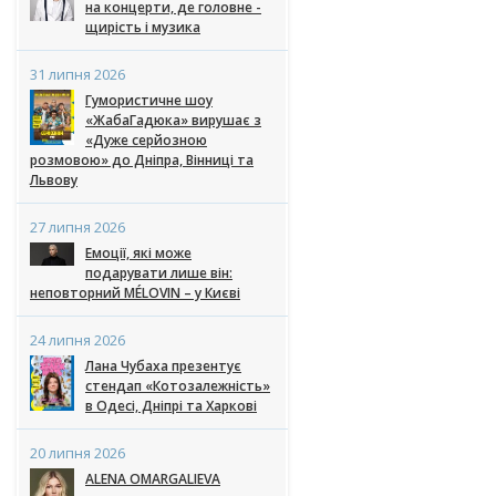
на концерти, де головне -
щирість і музика
31 липня 2026
Гумористичне шоу
«ЖабаГадюка» вирушає з
«Дуже серйозною
розмовою» до Дніпра, Вінниці та
Львову
27 липня 2026
Емоції, які може
подарувати лише він:
неповторний MÉLOVIN – у Києві
24 липня 2026
Лана Чубаха презентує
стендап «Котозалежність»
в Одесі, Дніпрі та Харкові
20 липня 2026
ALENA OMARGALIEVA