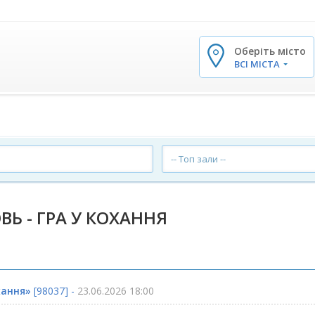
Оберіть місто
✕
ВСІ МІСТА
-- Топ зали --
ВЬ - ГРА У КОХАННЯ
хання»
[98037] -
23.06.2026 18:00