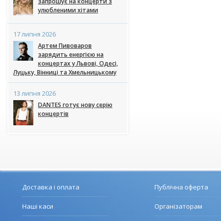
запрошує на концерти з
улюбленими хітами
17 липня 2026
Артем Пивоваров
зарядить енергією на
концертах у Львові, Одесі,
Луцьку, Вінниці та Хмельницькому
13 липня 2026
DANTES готує нову серію
концертів
Доставка і оплата
Публічна оферта
Наші каси
Організаторам