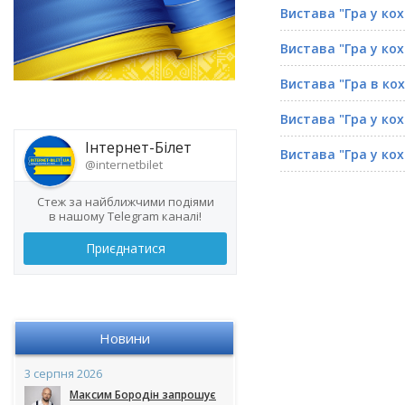
Вистава "Гра у ко
Вистава "Гра у ко
Вистава "Гра в ко
Вистава "Гра у ко
Інтернет-Білет
Вистава "Гра у ко
@internetbilet
Стеж за найближчими подіями
в нашому Telegram каналі!
Приєднатися
Новини
3 серпня 2026
Максим Бородін запрошує