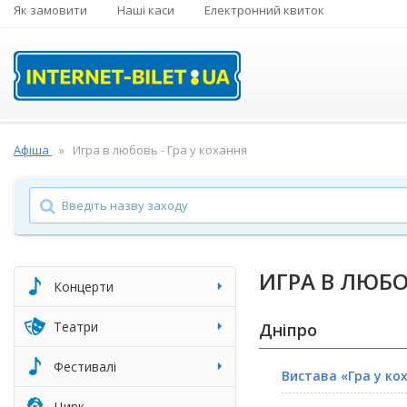
Як замовити
Наші каси
Електронний квиток
Афіша
Игра в любовь - Гра у кохання
ИГРА В ЛЮБО
Концерти
Театри
Дніпро
Фестивалі
Вистава «Гра у ко
Цирк