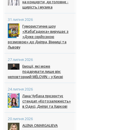
на концерти, де головне -
щирість і музика
31 липня 2026
Гумористичне шоу
«ЖабаГадюка» вирушає з
«Дуже серйозною
розмовою» до Дніпра, Вінниці та
Львову
27 липня 2026
Емоції, які може
подарувати лише він:
неповторний MÉLOVIN – у Києві
24 липня 2026
Лана Чубаха презентує
стендап «Котозалежність»
в Одесі, Дніпрі та Харкові
20 липня 2026
ALENA OMARGALIEVA