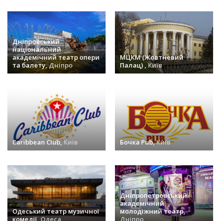
Дніпровський
національний
академічний театр опери
МЦКМ (Жовтневий
та балету,
Дніпро
Палац) ,
Київ
заходів (35) »
заходів (34) »
Caribbean Club,
Київ
Бочка Pub,
Київ
заходів (32) »
заходів (29) »
Дніпропетровський
академічний
Одеський театр музичної
молодіжний театр,
комедії,
Одеса
Дніпро