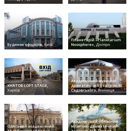
заходів (28) »
заходів (27) »
Планетарій «Planetarium
Будинок офіцерів,
Київ
Noosphere»,
Дніпро
заходів (26) »
заходів (25) »
Академічний музично-
ХНАТОБ LOFT STAGE,
драматичний театр ім. М.
Харків
Садовського,
Вінниця
заходів (25) »
заходів (21) »
Академічний обласний
Одеський академічний
музично-драматичний
театр юного глядача,
театр ім. М.В. Гоголя,