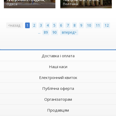
Одеса
Полтава
заходів (19) »
заходів (18) »
<назад
1
2
3
4
5
6
7
8
9
10
11
12
...
89
90
вперед>
Доставка і оплата
Наші каси
Електронний квиток
Публічна оферта
Організаторам
Продавцям