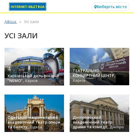
✕
Виберіть місто
Афіша
Усі зали
УСІ ЗАЛИ
ТЕАТРАЛЬНО-
КОНЦЕРТНИЙ ЦЕНТР,
Харківський дельфінарій
Харків
"NEMO",
Харків
заходів (51) »
заходів (89) »
Одеський національний
Дніпровський
академічний театр опери
академічний театр
та балету,
Одеса
драми та комедії,
Дніпро
заходів (38) »
заходів (36) »