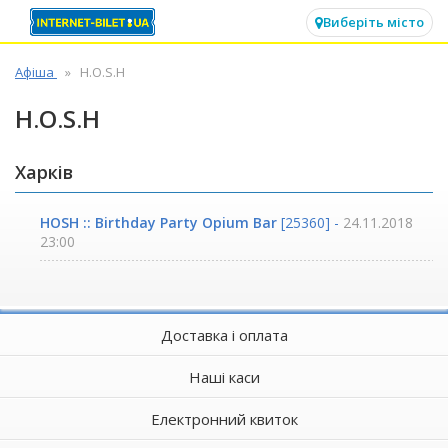
✕
Виберіть місто
Афіша
H.O.S.H
H.O.S.H
Харків
HOSH :: Birthday Party Opium Bar
[25360] -
24.11.2018
23:00
Доставка і оплата
Наші каси
Електронний квиток