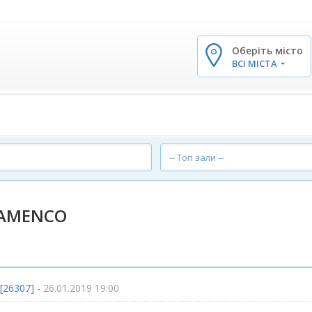
Оберіть місто
✕
ВСІ МІСТА
-- Топ зали --
LAMENCO
[26307] -
26.01.2019 19:00