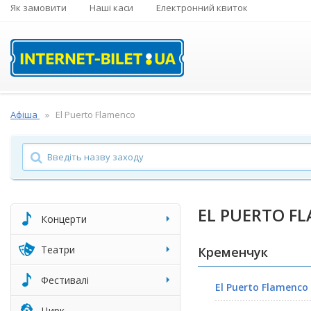
Як замовити
Наші каси
Електронний квиток
Афіша
El Puerto Flamenco
EL PUERTO F
Концерти
Театри
Кременчук
Фестивалі
El Puerto Flamenco
Цирк