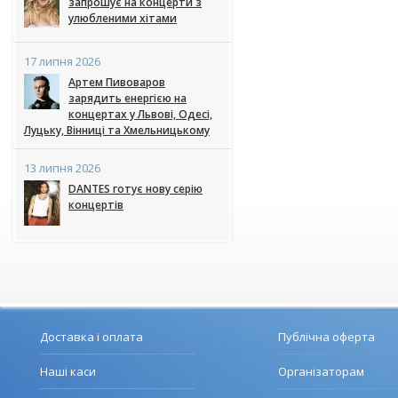
запрошує на концерти з
улюбленими хітами
17 липня 2026
Артем Пивоваров
зарядить енергією на
концертах у Львові, Одесі,
Луцьку, Вінниці та Хмельницькому
13 липня 2026
DANTES готує нову серію
концертів
Доставка і оплата
Публічна оферта
Наші каси
Організаторам