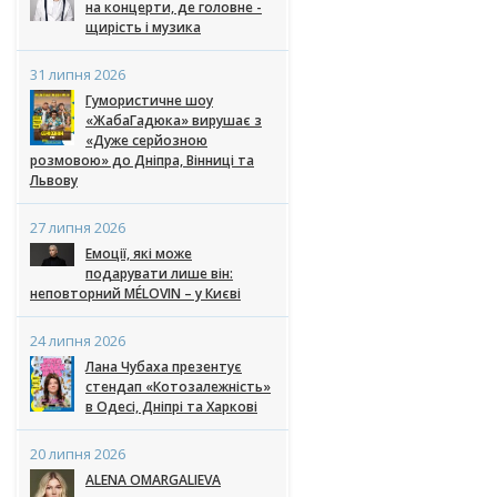
на концерти, де головне -
щирість і музика
31 липня 2026
Гумористичне шоу
«ЖабаГадюка» вирушає з
«Дуже серйозною
розмовою» до Дніпра, Вінниці та
Львову
27 липня 2026
Емоції, які може
подарувати лише він:
неповторний MÉLOVIN – у Києві
24 липня 2026
Лана Чубаха презентує
стендап «Котозалежність»
в Одесі, Дніпрі та Харкові
20 липня 2026
ALENA OMARGALIEVA