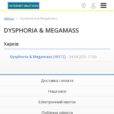
✕
Афіша
Dysphoria & Megamass
DYSPHORIA & MEGAMASS
Харків
Dysphoria & Megamass
[48972] -
24.04.2021 17:00
Доставка і оплата
Наші каси
Електронний квиток
Публічна оферта