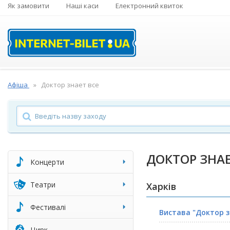
Як замовити
Наші каси
Електронний квиток
Афіша
Доктор знает все
ДОКТОР ЗНАЕ
Концерти
Театри
Харків
Фестивалі
Вистава "Доктор з
Цирк