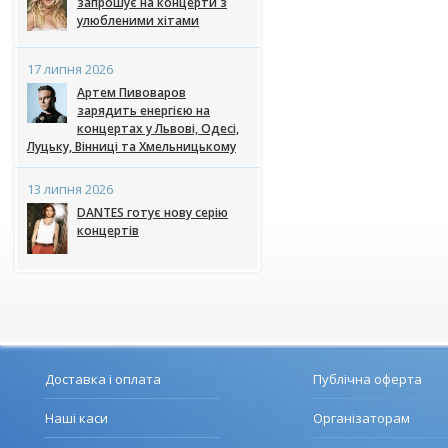
запрошує на концерти з
улюбленими хітами
17 липня 2026
Артем Пивоваров
зарядить енергією на
концертах у Львові, Одесі,
Луцьку, Вінниці та Хмельницькому
13 липня 2026
DANTES готує нову серію
концертів
Доставка і оплата
Публічна оферта
Наші каси
Організаторам