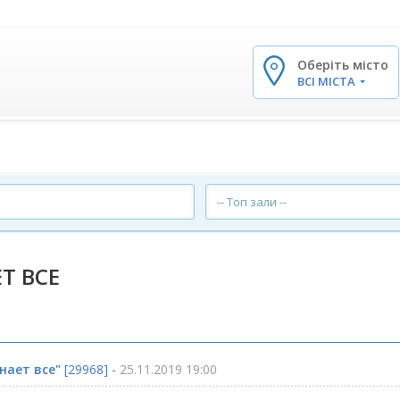
Оберіть місто
✕
ВСІ МІСТА
-- Топ зали --
Т ВСЕ
нает все"
[29968] -
25.11.2019 19:00