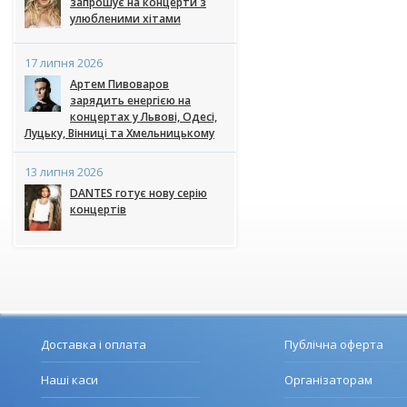
запрошує на концерти з
улюбленими хітами
17 липня 2026
Артем Пивоваров
зарядить енергією на
концертах у Львові, Одесі,
Луцьку, Вінниці та Хмельницькому
13 липня 2026
DANTES готує нову серію
концертів
Доставка і оплата
Публічна оферта
Наші каси
Організаторам