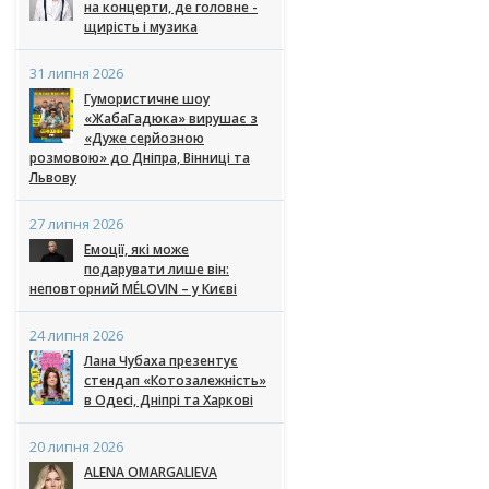
на концерти, де головне -
щирість і музика
31 липня 2026
Гумористичне шоу
«ЖабаГадюка» вирушає з
«Дуже серйозною
розмовою» до Дніпра, Вінниці та
Львову
27 липня 2026
Емоції, які може
подарувати лише він:
неповторний MÉLOVIN – у Києві
24 липня 2026
Лана Чубаха презентує
стендап «Котозалежність»
в Одесі, Дніпрі та Харкові
20 липня 2026
ALENA OMARGALIEVA