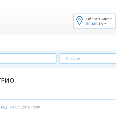
Оберіть місто
✕
ВСІ МІСТА
-- Топ зали --
 ТРИО
1652] -
07.11.2016 19:00