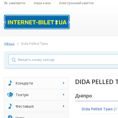
Як замовити
Наші каси
Електронний квиток
Афіша
Dida Pelled Трио
DIDA PELLED
Концерти
Театри
Дніпро
Фестивалі
Dida Pelled Трио
[1
Цирк