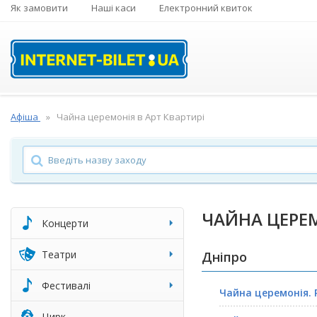
Як замовити
Наші каси
Електронний квиток
Афіша
Чайна церемонія в Арт Квартирі
ЧАЙНА ЦЕРЕМ
Концерти
Театри
Дніпро
Фестивалі
Чайна церемонія. 
Цирк