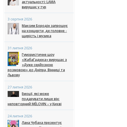
актуальності: LAMA
вирушає у тур
3 серпня 2026
Максим Бородін запрошує
на концерти, де головне -
щирість і музика
31 липня 2026
Гумористичне шоу
«ЖабаГадюка» вирушає з
«Дуже серйозною
розмовою» до Дніпра, Вінниці та
Львову
27 липня 2026
Емоції, які може
подарувати лише він:
неповторний MÉLOVIN – у Києві
24 липня 2026
Лана Чубаха презентує