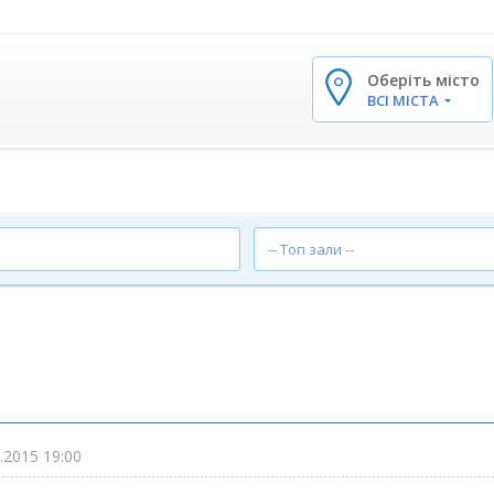
Оберіть місто
✕
ВСІ МІСТА
-- Топ зали --
.2015 19:00