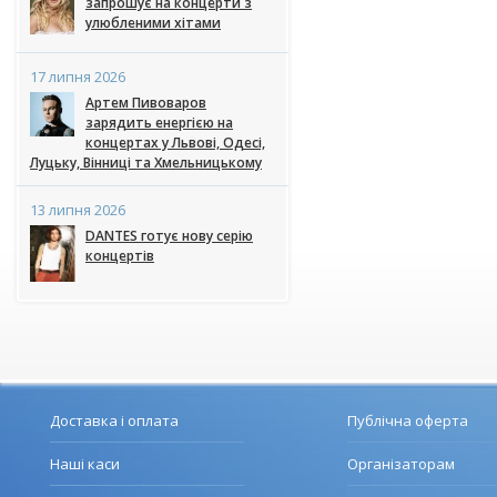
запрошує на концерти з
улюбленими хітами
17 липня 2026
Артем Пивоваров
зарядить енергією на
концертах у Львові, Одесі,
Луцьку, Вінниці та Хмельницькому
13 липня 2026
DANTES готує нову серію
концертів
Доставка і оплата
Публічна оферта
Наші каси
Організаторам