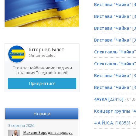
Вистава "Чайка"
[4
Вистава "Чайка"
[3
Вистава "Чайка"
[3
Вистава "Чайка"
[3
Інтернет-Білет
Спектакль "Чайка"
@internetbilet
Спектакль "Чайка"
Стеж за найближчими подіями
в нашому Telegram каналі!
Вистава "Чайка"
[3
Приєднатися
Вистава "Чайка"
[3
4AYKA
[22416] -
01.0
Концерт группы "4.
Новини
4.А.Й.К.А.
[18353] -
3 серпня 2026
Максим Бородін запрошує