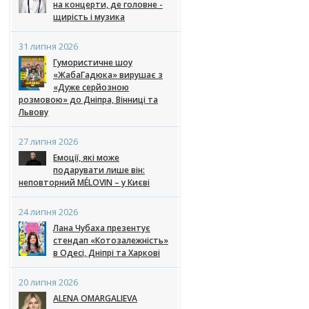
на концерти, де головне -
щирість і музика
31 липня 2026
Гумористичне шоу
«ЖабаГадюка» вирушає з
«Дуже серйозною
розмовою» до Дніпра, Вінниці та
Львову
27 липня 2026
Емоції, які може
подарувати лише він:
неповторний MÉLOVIN – у Києві
24 липня 2026
Лана Чубаха презентує
стендап «Котозалежність»
в Одесі, Дніпрі та Харкові
20 липня 2026
ALENA OMARGALIEVA