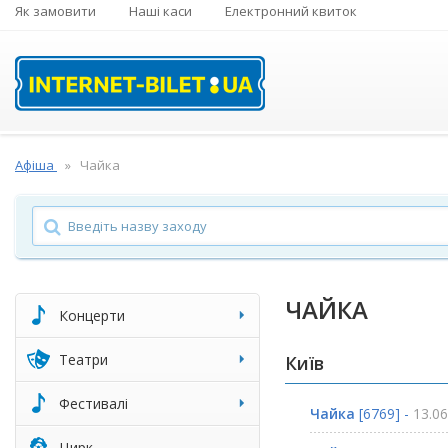
Як замовити
Наші каси
Електронний квиток
Афіша
Чайка
ЧАЙКА
Концерти
Театри
Київ
Фестивалі
Чайка
[6769] -
13.06
Цирк