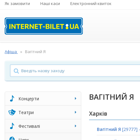
Як замовити
Наші каси
Електронний квиток
Афіша
Вагітний Я
ВАГІТНИЙ Я
Концерти
Театри
Харків
Фестивалі
Вагітний Я
[29777] 
Цирк