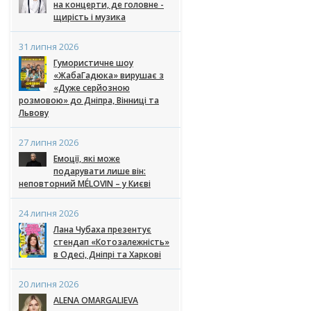
на концерти, де головне -
щирість і музика
31 липня 2026
Гумористичне шоу
«ЖабаГадюка» вирушає з
«Дуже серйозною
розмовою» до Дніпра, Вінниці та
Львову
27 липня 2026
Емоції, які може
подарувати лише він:
неповторний MÉLOVIN – у Києві
24 липня 2026
Лана Чубаха презентує
стендап «Котозалежність»
в Одесі, Дніпрі та Харкові
20 липня 2026
ALENA OMARGALIEVA