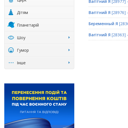
Вагітний Я
[28977] 
Дітям
Вагітний Я
[28976] 
Беременный Я
[283
Планетарій
Вагітний Я
[28363] 
Шоу
Гумор
Інше