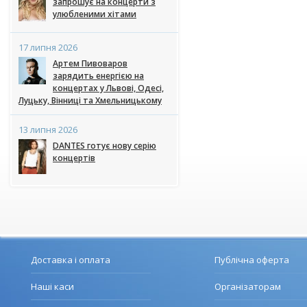
запрошує на концерти з
улюбленими хітами
17 липня 2026
Артем Пивоваров
зарядить енергією на
концертах у Львові, Одесі,
Луцьку, Вінниці та Хмельницькому
13 липня 2026
DANTES готує нову серію
концертів
Доставка і оплата
Публічна оферта
Наші каси
Організаторам