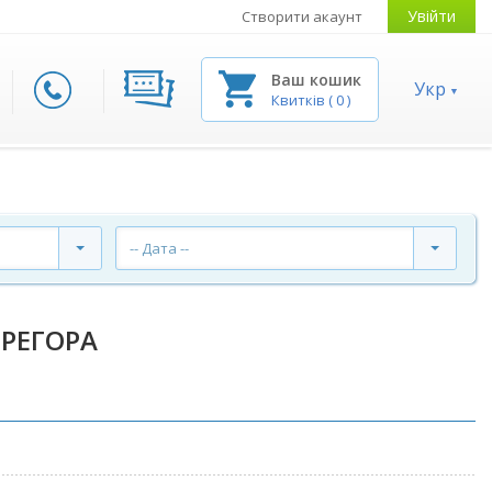
Увійти
Створити акаунт
Ваш кошик
Укр
Квитків
(
0
)
-- Дата --
ГРЕГОРА