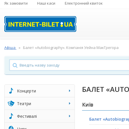
Як замовити
Наші каси
Електронний квиток
Афіша
Балет «Autobiography». Компанія Уейна МакГрегора
БАЛЕТ «AUTO
Концерти
Театри
Київ
Фестивалі
Балет «Autobiogra
Цирк