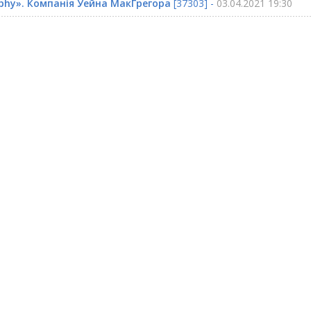
phy». Компанія Уейна МакГрегора
[37303] -
03.04.2021 19:30