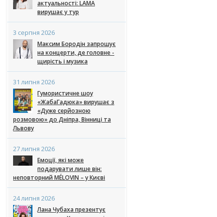
актуальності: LAMA
вирушає у тур
3 серпня 2026
Максим Бородін запрошує
на концерти, де головне -
щирість і музика
31 липня 2026
Гумористичне шоу
«ЖабаГадюка» вирушає з
«Дуже серйозною
розмовою» до Дніпра, Вінниці та
Львову
27 липня 2026
Емоції, які може
подарувати лише він:
неповторний MÉLOVIN – у Києві
24 липня 2026
Лана Чубаха презентує