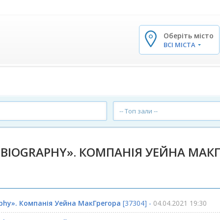
Оберіть місто
✕
ВСІ МІСТА
-- Топ зали --
BIOGRAPHY». КОМПАНІЯ УЕЙНА МАК
phy». Компанія Уейна МакГрегора
[37304] -
04.04.2021 19:30