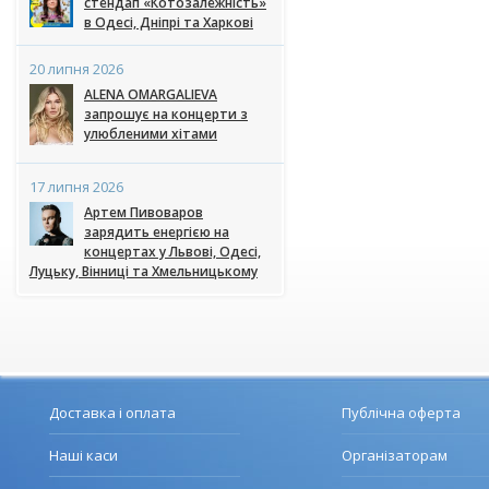
стендап «Котозалежність»
в Одесі, Дніпрі та Харкові
20 липня 2026
ALENA OMARGALIEVA
запрошує на концерти з
улюбленими хітами
17 липня 2026
Артем Пивоваров
зарядить енергією на
концертах у Львові, Одесі,
Луцьку, Вінниці та Хмельницькому
Доставка і оплата
Публічна оферта
Наші каси
Організаторам