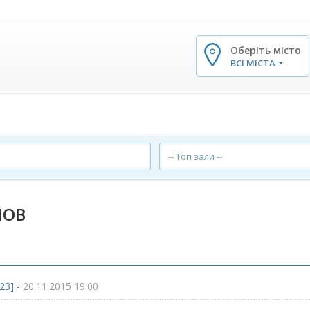
Оберіть місто
✕
ВСІ МІСТА
-- Топ зали --
НОВ
23] -
20.11.2015 19:00