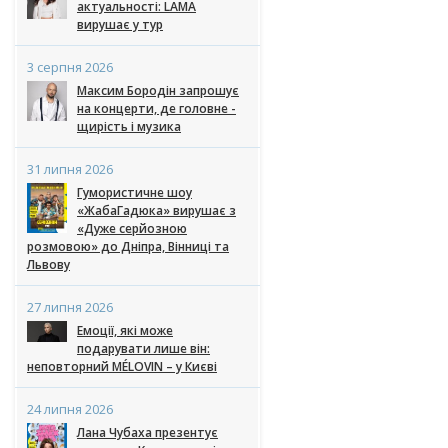
актуальності: LAMA
вирушає у тур
3 серпня 2026
Максим Бородін запрошує
на концерти, де головне -
щирість і музика
31 липня 2026
Гумористичне шоу
«ЖабаГадюка» вирушає з
«Дуже серйозною
розмовою» до Дніпра, Вінниці та
Львову
27 липня 2026
Емоції, які може
подарувати лише він:
неповторний MÉLOVIN – у Києві
24 липня 2026
Лана Чубаха презентує