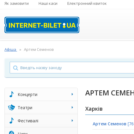
Як замовити
Наші каси
Електронний квиток
Афіша
Артем Семенов
АРТЕМ СЕМЕ
Концерти
Театри
Харків
Фестивалі
Артем Семенов
[76
Цирк