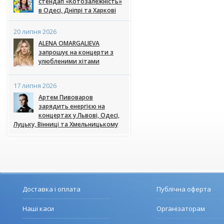
стендап «Котозалежність»
в Одесі, Дніпрі та Харкові
20 липня 2026
ALENA OMARGALIEVA
запрошує на концерти з
улюбленими хітами
17 липня 2026
Артем Пивоваров
зарядить енергією на
концертах у Львові, Одесі,
Луцьку, Вінниці та Хмельницькому
Доставка і оплата
Публічна оферта
Наші каси
Організаторам