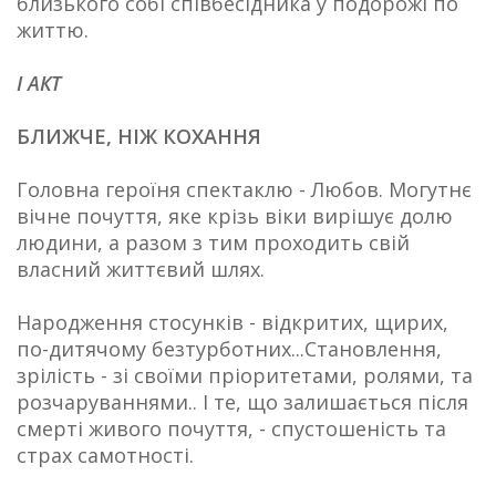
близького собі співбесідника у подорожі по
життю.
I АКТ
БЛИЖЧЕ, НІЖ КОХАННЯ
Головна героїня спектаклю - Любов. Могутнє
вічне почуття, яке крізь віки вирішує долю
людини, а разом з тим проходить свій
власний життєвий шлях.
Народження стосунків - відкритих, щирих,
по-дитячому безтурботних...Становлення,
зрілість - зі своїми пріоритетами, ролями, та
розчаруваннями.. І те, що залишається після
смерті живого почуття, - спустошеність та
страх самотності.