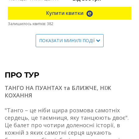
Купити квитки
Залишилось квитків: 382
ПОКАЗАТИ МИНУЛІ ПОДІЇ
ПРО ТУР
ТАНГО НА ПУАНТАХ та БЛИЖЧЕ, НІЖ
КОХАННЯ
"Танго – це ніби щира розмова самотніх
сердець, це таємниця, яку танцюють двоє".
Це балет про чотири доленосні історії, в
кожній з яких самотні серця шукають