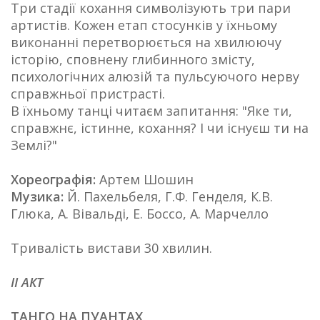
Три стадії кохання символізують три пари
артистів. Кожен етап стосунків у їхньому
виконанні перетворюється на хвилюючу
історію, сповнену глибинного змісту,
психологічних алюзій та пульсуючого нерву
справжньої пристрасті.
В їхньому танці читаєм запитання: "Яке ти,
справжнє, істинне, кохання? І чи існуєш ти на
Землі?"
Хореографія:
Артем Шошин
Музика:
Й. Пахельбеля, Г.Ф. Генделя, К.В.
Глюка, А. Вівальді, Е. Боссо, А. Марчелло
Тривалість вистави 30 хвилин.
II АКТ
ТАНГО НА ПУАНТАХ