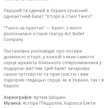
Перший та єдиний в Україні сучасний
одноактний балет "Історії в стилі Танго".
"Танго на пуантах" — балет, з якого
розпочалася історія театру Art Ballet
Company.
Постановка розповідає про чотири
доленосні історії, у кожній з яких самотні
серця шукають близького співрозмовника у
подорожі життям. Цей балет зачаровує
своєю чуттєвістю та пристрастю і вже
підкорив глядацькі серця, як в Україні, так і в
Європі.
Хореографія:
Артем Шошин
Музика:
Астора П'яццолли, Карлоса Елети