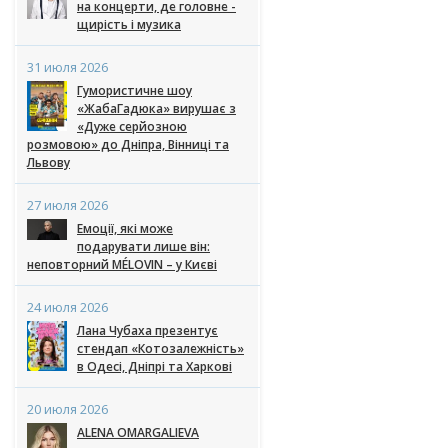
на концерти, де головне -
щирість і музика
31 июля 2026
Гумористичне шоу
«ЖабаГадюка» вирушає з
«Дуже серйозною
розмовою» до Дніпра, Вінниці та
Львову
27 июля 2026
Емоції, які може
подарувати лише він:
неповторний MÉLOVIN – у Києві
24 июля 2026
Лана Чубаха презентує
стендап «Котозалежність»
в Одесі, Дніпрі та Харкові
20 июля 2026
ALENA OMARGALIEVA