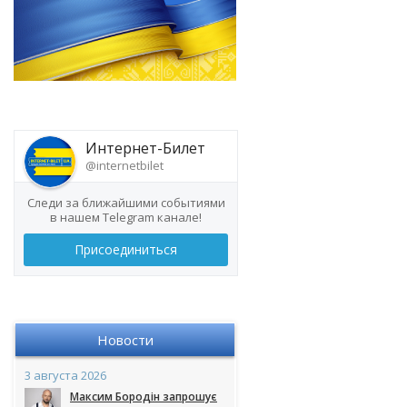
Интернет-Билет
@internetbilet
Следи за ближайшими событиями
в нашем Telegram канале!
Присоединиться
Новости
3 августа 2026
Максим Бородін запрошує