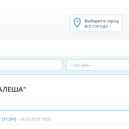
Выберите город
✕
ВСЕ ГОРОДА
-- Топ залы --
"АЛЕША"
"
[37284] -
16.02.2020 18:00