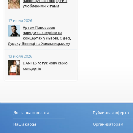
запрошує на концерти з
улюбленими хітами
17 июля 2026
Артем Пивоваров
зарядить енергією на
концертах у Львові, Одесі,
Луцьку, Вінниці та Хмельницькому
13 июля 2026
DANTES готує нову серію
концертів
Доставка и оплата
Публичная оферта
Наши кассы
Организаторам