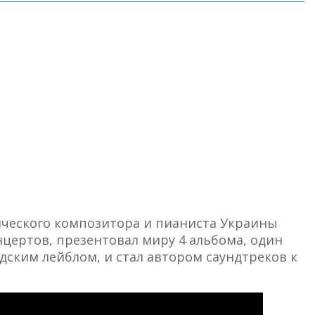
сического композитора и пианиста Украины
онцертов, презентовал миру 4 альбома, один
ким лейблом, и стал автором саундтреков к