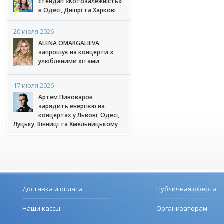
стендап «Котозалежність»
в Одесі, Дніпрі та Харкові
20 июля 2026
ALENA OMARGALIEVA
запрошує на концерти з
улюбленими хітами
17 июля 2026
Артем Пивоваров
зарядить енергією на
концертах у Львові, Одесі,
Луцьку, Вінниці та Хмельницькому
Доставка и оплата
Публичная оферта
Наши кассы
Организаторам