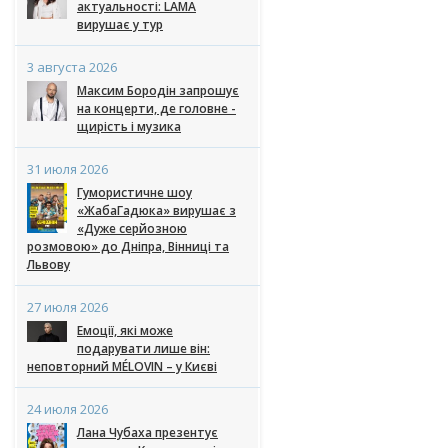
актуальності: LAMA
вирушає у тур
3 августа 2026
Максим Бородін запрошує
на концерти, де головне -
щирість і музика
31 июля 2026
Гумористичне шоу
«ЖабаГадюка» вирушає з
«Дуже серйозною
розмовою» до Дніпра, Вінниці та
Львову
27 июля 2026
Емоції, які може
подарувати лише він:
неповторний MÉLOVIN – у Києві
24 июля 2026
Лана Чубаха презентує