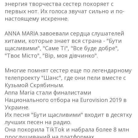
энергия творчества сестер покоряет с
первых нот. Их голоса звучат сильно и по-
настоящему искренне.
ANNA MARIA завоевали сердца слушателей
хитами, которые знает вся страна - "Бути
щасливими", "Саме Ті", "Все буде добре",
"Твоє Місто", "Вір, моя дівчинко".
Многие помнят сестер еще по легендарному
телепроекту "Шанс", где они пели вместе с
Кузьмой Скрябиным.
Anna Maria стали финалистами
Национального отбора на Eurovision 2019 в
Украине.
Их песня "Бути щасливими" входит в десятку
лучших песен на радио.
Она покорила TikTok и набрала более 8 млн
прослушиваний на платформах.