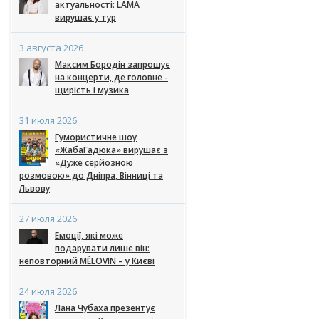
актуальності: LAMA
вирушає у тур
3 августа 2026
Максим Бородін запрошує
на концерти, де головне -
щирість і музика
31 июля 2026
Гумористичне шоу
«ЖабаГадюка» вирушає з
«Дуже серйозною
розмовою» до Дніпра, Вінниці та
Львову
27 июля 2026
Емоції, які може
подарувати лише він:
неповторний MÉLOVIN – у Києві
24 июля 2026
Лана Чубаха презентує