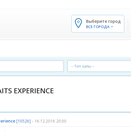
Выберите город
✕
ВСЕ ГОРОДА
-- Топ залы --
AITS EXPERIENCE
perience
[10526] -
16.12.2016 20:00