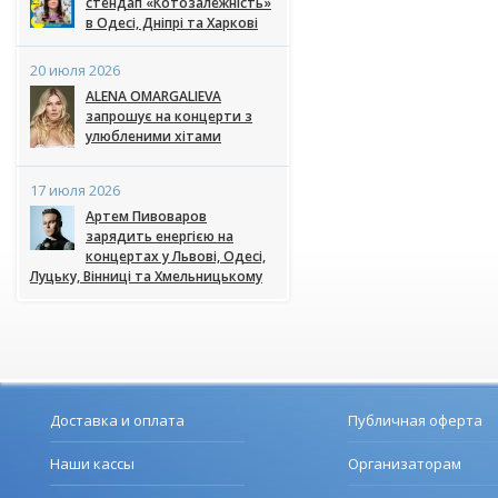
стендап «Котозалежність»
в Одесі, Дніпрі та Харкові
20 июля 2026
ALENA OMARGALIEVA
запрошує на концерти з
улюбленими хітами
17 июля 2026
Артем Пивоваров
зарядить енергією на
концертах у Львові, Одесі,
Луцьку, Вінниці та Хмельницькому
Доставка и оплата
Публичная оферта
Наши кассы
Организаторам