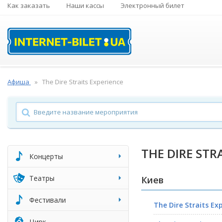
Как заказать
Наши кассы
Электронный билет
Афиша
The Dire Straits Experience
THE DIRE STR
Концерты
Театры
Киев
Фестивали
The Dire Straits Ex
Цирк