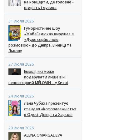
на концерти, де головне -
щирість і музика
31 июля 2026
Гумористичне шоу
«ЖабаГадюка» вирушає з
«Дуже серйозною
розмовою» до Дніпра, Вінниці та
Львову
27 июля 2026
Емоції, які може
подарувати лише він:
неповторний MÉLOVIN – у Києві
24 июля 2026
Лана Чубаха презентує
стендап «Котозалежність»
в Одесі, Дніпрі та Харкові
20 июля 2026
ALENA OMARGALIEVA