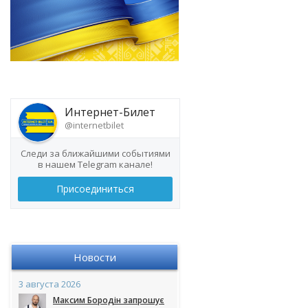
Интернет-Билет
@internetbilet
Следи за ближайшими событиями
в нашем Telegram канале!
Присоединиться
Новости
3 августа 2026
Максим Бородін запрошує