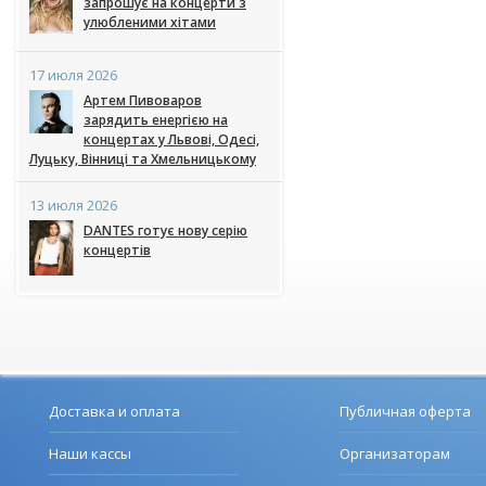
запрошує на концерти з
улюбленими хітами
17 июля 2026
Артем Пивоваров
зарядить енергією на
концертах у Львові, Одесі,
Луцьку, Вінниці та Хмельницькому
13 июля 2026
DANTES готує нову серію
концертів
Доставка и оплата
Публичная оферта
Наши кассы
Организаторам