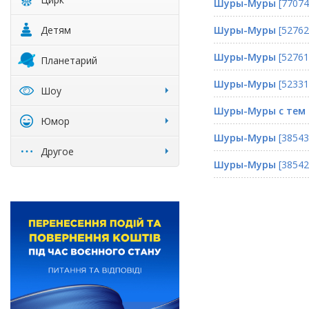
Шуры-Муры
[77074
Детям
Шуры-Муры
[52762
Шуры-Муры
[52761
Планетарий
Шуры-Муры
[52331
Шоу
Шуры-Муры с тем
Юмор
Шуры-Муры
[38543
Другое
Шуры-Муры
[38542