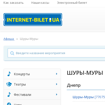
Как заказать
Наши кассы
Электронный билет
Афиша
Шуры-Муры
ШУРЫ-МУРЫ
Концерты
Театры
Днепр
Фестивали
Шуры-Муры
[77075
Цирк