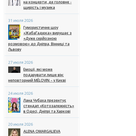
на концерти, де головне -
щирість і музика
31 июля 2026
Гумористичне шоу
«ЖабаГадюка» вирушає з
«Дуже серйозною
розмовою» до Дніпра, Вінниці та
Львову
27 июля 2026
Емоції, які може
подарувати лише він:
неповторний MÉLOVIN – у Києві
24 июля 2026
Лана Чубаха презентує
стендап «Котозалежність»
в Одесі, Дніпрі та Харкові
20 июля 2026
ALENA OMARGALIEVA