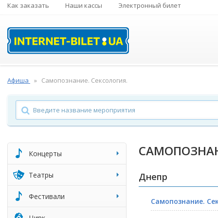
Как заказать
Наши кассы
Электронный билет
Афиша
Самопознание. Сексология.
САМОПОЗНАН
Концерты
Театры
Днепр
Фестивали
Самопознание. Сек
Цирк