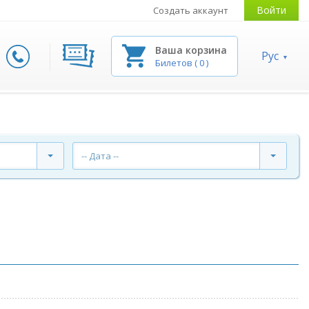
Войти
Создать аккаунт
Ваша корзина
Рус
Билетов
(
0
)
-- Дата --