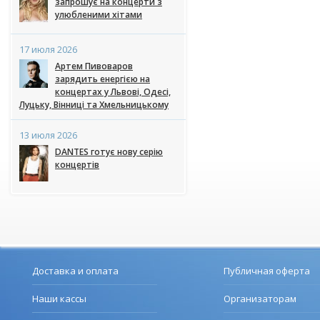
запрошує на концерти з
улюбленими хітами
17 июля 2026
Артем Пивоваров
зарядить енергією на
концертах у Львові, Одесі,
Луцьку, Вінниці та Хмельницькому
13 июля 2026
DANTES готує нову серію
концертів
Доставка и оплата
Публичная оферта
Наши кассы
Организаторам