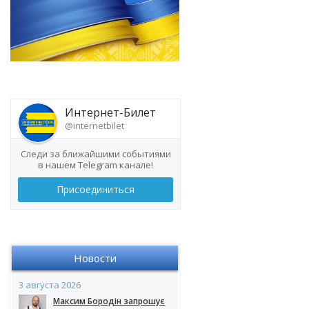
Интернет-Билет
@internetbilet
Следи за ближайшими событиями
в нашем Telegram канале!
Присоединиться
Новости
3 августа 2026
Максим Бородін запрошує