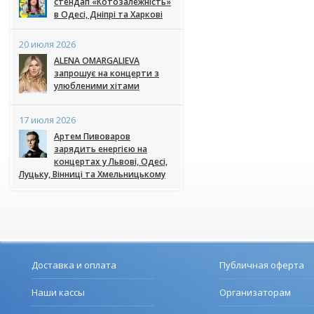
стендап «Котозалежність»
в Одесі, Дніпрі та Харкові
20 июля 2026
ALENA OMARGALIEVA
запрошує на концерти з
улюбленими хітами
17 июля 2026
Артем Пивоваров
зарядить енергією на
концертах у Львові, Одесі,
Луцьку, Вінниці та Хмельницькому
Доставка и оплата
Публичная оферта
Наши кассы
Организаторам