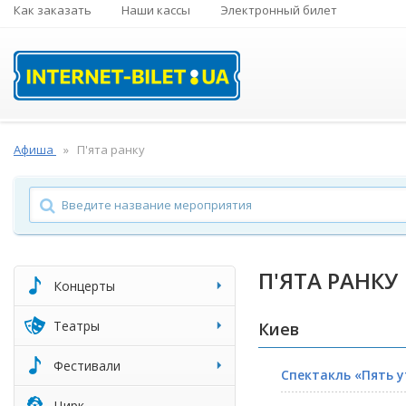
Как заказать
Наши кассы
Электронный билет
Афиша
П'ята ранку
П'ЯТА РАНКУ
Концерты
Театры
Киев
Фестивали
Спектакль «Пять у
Цирк