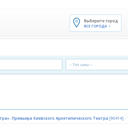
Выберите город
✕
ВСЕ ГОРОДА
-- Топ залы --
тра». Премьера Киевского Архетипического Театра
[90414] -