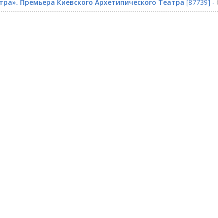
тра». Премьера Киевского Архетипического Театра
[87739] -