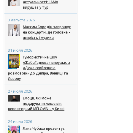
актуальності: LAMA
вирушає у тур
3 августа 2026
Максим Бородін запрошує
на концерти, де головне -
щирість і музика
31 июля 2026
Гумористичне шоу
«ЖабаГадюка» вирушає з
«Дуже серйозною
розмовою» до Дніпра, Вінниці та
Львову
27 июля 2026
Емоції, які може
подарувати лише він:
неповторний MÉLOVIN – у Києві
24 июля 2026
Лана Чубаха презентує