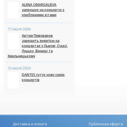
запрошує на концерти з
улюбленими хітами
17 июля 2026
Артем Пивоваров
зарядить енергією на
концертах у Львові, Одесі,
Луцьку, Вінниці та Хмельницькому
13 июля 2026
DANTES готує нову серію
концертів
Доставка и оплата
Публичная оферта
Наши кассы
Организаторам