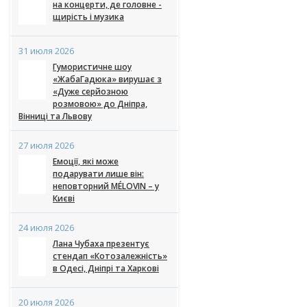
на концерти, де головне -
щирість і музика
31 июля 2026
Гумористичне шоу
«ЖабаГадюка» вирушає з
«Дуже серйозною
розмовою» до Дніпра, Вінниці та
Львову
27 июля 2026
Емоції, які може
подарувати лише він:
неповторний MÉLOVIN – у Києві
24 июля 2026
Лана Чубаха презентує
стендап «Котозалежність»
в Одесі, Дніпрі та Харкові
20 июля 2026
ALENA OMARGALIEVA