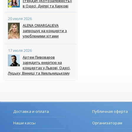
стендап «Котозалежність»
в Одесі, Дніпрі та Харкові
20 июля 2026
ALENA OMARGALIEVA
запрошує на концерти з
улюбленими хітами
17 июля 2026
Артем Пивоваров
зарядить енергією на
концертах у Львові, Одесі,
Луцьку, Вінниці та Хмельницькому
Доставка и оплата
Публичная оферта
Наши кассы
Организаторам