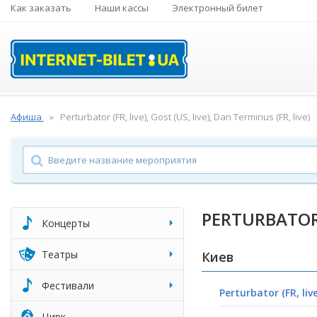
Как заказать
Наши кассы
Электронный билет
Афиша
Perturbator (FR, live), Gost (US, live), Dan Terminus (FR, live)
PERTURBATOR (
Концерты
Театры
Киев
Фестивали
Perturbator (FR, live
Цирк