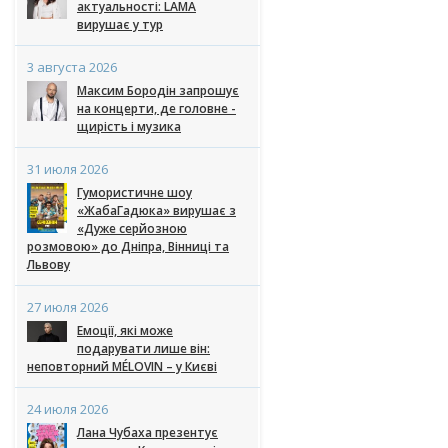
актуальності: LAMA
вирушає у тур
3 августа 2026
Максим Бородін запрошує
на концерти, де головне -
щирість і музика
31 июля 2026
Гумористичне шоу
«ЖабаГадюка» вирушає з
«Дуже серйозною
розмовою» до Дніпра, Вінниці та
Львову
27 июля 2026
Емоції, які може
подарувати лише він:
неповторний MÉLOVIN – у Києві
24 июля 2026
Лана Чубаха презентує