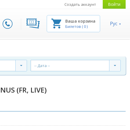
Войти
Создать аккаунт
Ваша корзина
Рус
Билетов
(
0
)
-- Дата --
NUS (FR, LIVE)