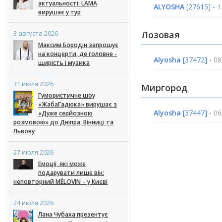
актуальності: LAMA
ALYOSHA
[27615] -
1
вирушає у тур
3 августа 2026
Лозовая
Максим Бородін запрошує
на концерти, де головне -
Alyosha
[37472] -
08
щирість і музика
31 июля 2026
Миргород
Гумористичне шоу
«ЖабаГадюка» вирушає з
Alyosha
[37447] -
06
«Дуже серйозною
розмовою» до Дніпра, Вінниці та
Львову
27 июля 2026
Емоції, які може
подарувати лише він:
неповторний MÉLOVIN – у Києві
24 июля 2026
Лана Чубаха презентує