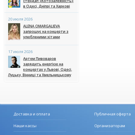
стендап «Котозалежність»
в Одесі, Дніпрі та Харкові
20 июля 2026
ALENA OMARGALIEVA
запрошує на концерти з
улюбленими хітами
17 июля 2026
Артем Пивоваров
зарядить енергією на
концертах у Львові, Одесі,
Луцьку, Вінниці та Хмельницькому
Доставка и оплата
Публичная оферта
Наши кассы
Организаторам