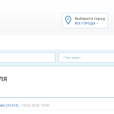
Выберите город
✕
ВСЕ ГОРОДА
-- Топ залы --
ЛЯ
win
[35434] -
16.02.2020 19:00