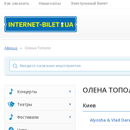
Как заказать
Наши кассы
Электронный билет
Афиша
Олена Тополя
ОЛЕНА ТОПО
Концерты
Театры
Киев
Фестивали
Alyosha & Vlad Dar
Цирк