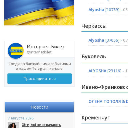
Alyosha
[10789] -
03
Черкассы
Alyosha
[37056] -
07
Интернет-Билет
@internetbilet
Буковель
Следи за ближайшими событиями
в нашем Telegram канале!
ALYOSHA
[23116] -
1
Присоединиться
Ивано-Франковс
ОЛЕНА ТОПОЛЯ & 
Новости
Кременчуг
7 августа 2026
Хіти, які не втрачають