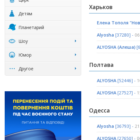
Харьков
Детям
Елена Тополя "Но
Планетарий
Alyosha
[37280] -
06
Шоу
ALYOSHA (Алеша)
[6
Юмор
Полтава
Другое
ALYOSHA
[52446] -
1
ALYOSHA
[27527] -
1
Одесса
Alyosha
[36793] -
21
ALYOSHA
[27650] -
0