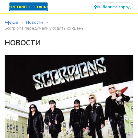
✕
Выберите город
Афиша
Новости
Scorpions передумали уходить со сцены
НОВОСТИ