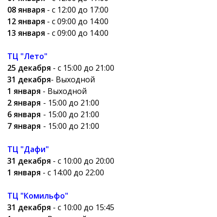
08 января
- с 12:00 до 17:00
12 января
- с 09:00 до 14:00
13 января
- с 09:00 до 14:00
ТЦ "Лето"
25 декабря
- с 15:00 до 21:00
31 декабря
- Выходной
1 января
- Выходной
2 января
- 15:00 до 21:00
6 января
- 15:00 до 21:00
7 января
-
15:00 до 21:00
ТЦ "Дафи"
31 декабря
- с 10:00 до 20:00
1 января
- с 14:00 до 22:00
ТЦ "Комильфо"
31 декабря
- с 10:00 до 15:45