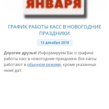
ГРАФИК РАБОТЫ КАСС В НОВОГОДНИЕ
ПРАЗДНИКИ
12 декабря 2018
Дорогие друзья!
Информируем Вас о графике
работы касс
в новогодние праздники. Все кассы
работают в
обычном режиме
, кроме указанных
ниже дат: