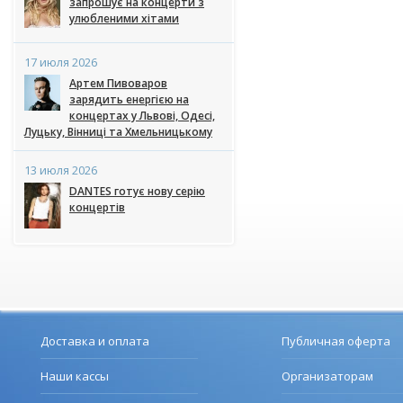
запрошує на концерти з
улюбленими хітами
17 июля 2026
Артем Пивоваров
зарядить енергією на
концертах у Львові, Одесі,
Луцьку, Вінниці та Хмельницькому
13 июля 2026
DANTES готує нову серію
концертів
Доставка и оплата
Публичная оферта
Наши кассы
Организаторам