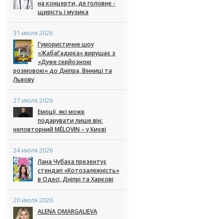
на концерти, де головне -
щирість і музика
31 июля 2026
Гумористичне шоу
«ЖабаГадюка» вирушає з
«Дуже серйозною
розмовою» до Дніпра, Вінниці та
Львову
27 июля 2026
Емоції, які може
подарувати лише він:
неповторний MÉLOVIN – у Києві
24 июля 2026
Лана Чубаха презентує
стендап «Котозалежність»
в Одесі, Дніпрі та Харкові
20 июля 2026
ALENA OMARGALIEVA