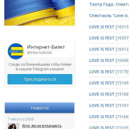
Театр Годо. Спектак
Спектакль "Love is..
LOVE IS FEST
[16513
LOVE IS FEST
[16597
Интернет-Билет
LOVE IS FEST
[16512
@internetbilet
LOVE IS FEST
[16596
Следи за ближайшими событиями
в нашем Telegram канале!
LOVE IS FEST
[15170
Присоединиться
LOVE IS FEST
[15169
LOVE IS FEST
[15168
LOVE IS FEST
[15167
Новости
LOVE IS FEST
[15166
7 августа 2026
Хіти, які не втрачають
LOVE IS FEST
[15165