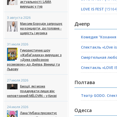
актуальності: LAMA
вирушає у тур
LOVE IS FEST
[15164
3 августа 2026
Днепр
Максим Бородін запрошує
на концерти, де головне -
щирість і музика
Комедия "Кохання 
31 июля 2026
Спектакль «LOve is.
Гумористичне шоу
«ЖабаГадюка» вирушає з
Смертельная люб
«Дуже серйозною
розмовою» до Дніпра, Вінниці та
Спектакль «LOVE IS
Львову
27 июля 2026
Полтава
Емоції, які може
подарувати лише він:
Театр GODO. Спект
неповторний MÉLOVIN – у Києві
24 июля 2026
Одесса
Лана Чубаха презентує