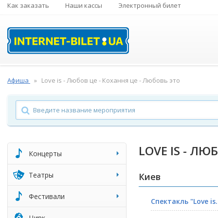
Как заказать
Наши кассы
Электронный билет
Афиша
Love is - Любов це - Кохання це - Любовь это
LOVE IS - ЛЮ
Концерты
Театры
Киев
Фестивали
Спектакль "Love is..
Цирк