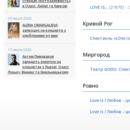
стендап «Котозалежність»
в Одесі, Дніпрі та Харкові
LOVE IS...
[21870] -
2
20 июля 2026
Кривой Рог
ALENA OMARGALIEVA
запрошує на концерти з
улюбленими хітами
Спектакль «LOve is.
17 июля 2026
Миргород
Артем Пивоваров
зарядить енергією на
концертах у Львові, Одесі,
Театр GODO. Спектак
Луцьку, Вінниці та Хмельницькому
Ровно
Love is / Любов - ц
Love is / Любов - ц