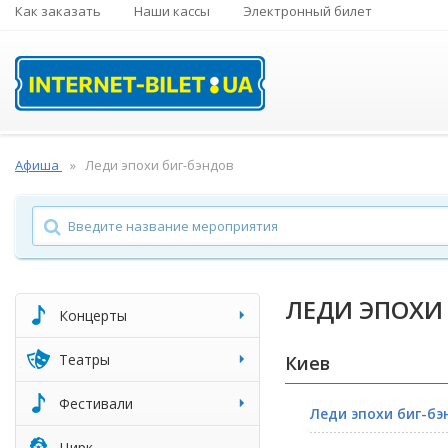
Как заказать
Наши кассы
Электронный билет
Афиша
Леди эпохи биг-бэндов
ЛЕДИ ЭПОХИ
Концерты
Театры
Киев
Фестивали
Леди эпохи биг-бэ
Цирк