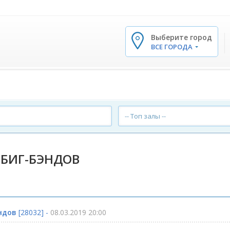
Выберите город
✕
ВСЕ ГОРОДА
-- Топ залы --
 БИГ-БЭНДОВ
ндов
[28032] -
08.03.2019 20:00