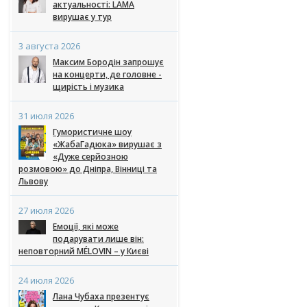
актуальності: LAMA
вирушає у тур
3 августа 2026
Максим Бородін запрошує
на концерти, де головне -
щирість і музика
31 июля 2026
Гумористичне шоу
«ЖабаГадюка» вирушає з
«Дуже серйозною
розмовою» до Дніпра, Вінниці та
Львову
27 июля 2026
Емоції, які може
подарувати лише він:
неповторний MÉLOVIN – у Києві
24 июля 2026
Лана Чубаха презентує