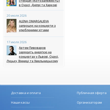
стендап «Котозалежність»
в Одесі, Дніпрі та Харкові
20 июля 2026
ALENA OMARGALIEVA
запрошує на концерти з
улюбленими хітами
17 июля 2026
Артем Пивоваров
зарядить енергією на
концертах у Львові, Одесі,
Луцьку, Вінниці та Хмельницькому
Доставка и оплата
Публичная оферта
Наши кассы
Организаторам