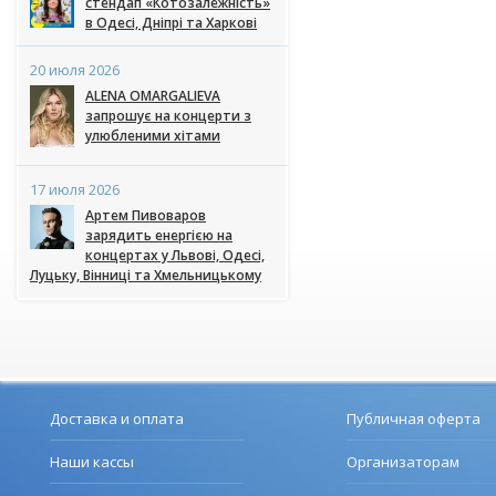
стендап «Котозалежність»
в Одесі, Дніпрі та Харкові
20 июля 2026
ALENA OMARGALIEVA
запрошує на концерти з
улюбленими хітами
17 июля 2026
Артем Пивоваров
зарядить енергією на
концертах у Львові, Одесі,
Луцьку, Вінниці та Хмельницькому
Доставка и оплата
Публичная оферта
Наши кассы
Организаторам