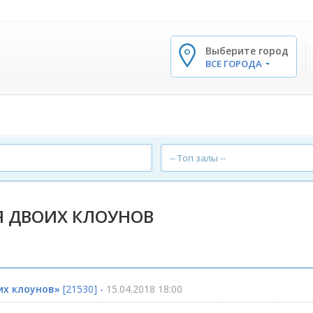
Выберите город
✕
ВСЕ ГОРОДА
-- Топ залы --
Я ДВОИХ КЛОУНОВ
их клоунов»
[21530] -
15.04.2018 18:00