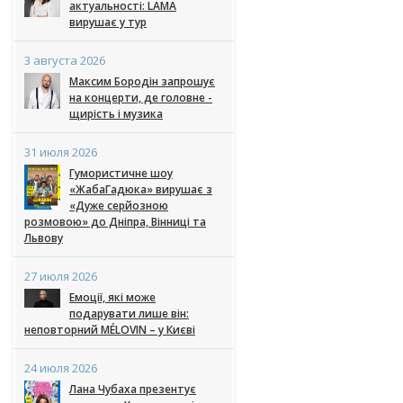
актуальності: LAMA
вирушає у тур
3 августа 2026
Максим Бородін запрошує
на концерти, де головне -
щирість і музика
31 июля 2026
Гумористичне шоу
«ЖабаГадюка» вирушає з
«Дуже серйозною
розмовою» до Дніпра, Вінниці та
Львову
27 июля 2026
Емоції, які може
подарувати лише він:
неповторний MÉLOVIN – у Києві
24 июля 2026
Лана Чубаха презентує