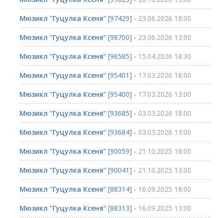
Мюзикл "Гуцулка Ксеня"
[97429] -
23.06.2026 18:00
Мюзикл "Гуцулка Ксеня"
[98700] -
23.06.2026 13:00
Мюзикл "Гуцулка Ксеня"
[96585] -
15.04.2026 18:30
Мюзикл "Гуцулка Ксеня"
[95401] -
17.03.2026 18:00
Мюзикл "Гуцулка Ксеня"
[95400] -
17.03.2026 13:00
Мюзикл "Гуцулка Ксеня"
[93685] -
03.03.2026 18:00
Мюзикл "Гуцулка Ксеня"
[93684] -
03.03.2026 13:00
Мюзикл "Гуцулка Ксеня"
[90059] -
21.10.2025 18:00
Мюзикл "Гуцулка Ксеня"
[90041] -
21.10.2025 13:00
Мюзикл "Гуцулка Ксеня"
[88314] -
16.09.2025 18:00
Мюзикл "Гуцулка Ксеня"
[88313] -
16.09.2025 13:00