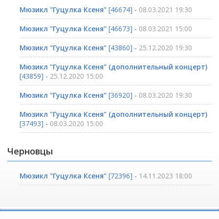
Мюзикл "Гуцулка Ксеня"
[46674] -
08.03.2021 19:30
Мюзикл "Гуцулка Ксеня"
[46673] -
08.03.2021 15:00
Мюзикл "Гуцулка Ксеня"
[43860] -
25.12.2020 19:30
Мюзикл "Гуцулка Ксеня" (дополнительный концерт)
[43859] -
25.12.2020 15:00
Мюзикл "Гуцулка Ксеня"
[36920] -
08.03.2020 19:30
Мюзикл "Гуцулка Ксеня" (дополнительный концерт)
[37493] -
08.03.2020 15:00
Черновцы
Мюзикл "Гуцулка Ксеня"
[72396] -
14.11.2023 18:00