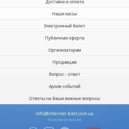
Доставка и оплата
Наши кассы
Электронный билет
Публичная оферта
Организаторам
Продавцам
Вопрос - ответ
Архив событий
Ответы на Ваши важные вопросы
info@internet-bilet.com.ua
По всем вопросам