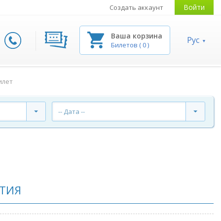
Войти
Создать аккаунт
Ваша корзина
Рус
Билетов
(
0
)
илет
-- Дата --
ТИЯ