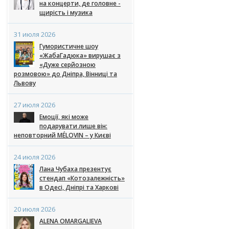
на концерти, де головне -
щирість і музика
31 июля 2026
Гумористичне шоу
«ЖабаГадюка» вирушає з
«Дуже серйозною
розмовою» до Дніпра, Вінниці та
Львову
27 июля 2026
Емоції, які може
подарувати лише він:
неповторний MÉLOVIN – у Києві
24 июля 2026
Лана Чубаха презентує
стендап «Котозалежність»
в Одесі, Дніпрі та Харкові
20 июля 2026
ALENA OMARGALIEVA