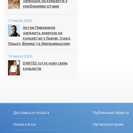
запрошує на концерти з
улюбленими хітами
17 июля 2026
Артем Пивоваров
зарядить енергією на
концертах у Львові, Одесі,
Луцьку, Вінниці та Хмельницькому
13 июля 2026
DANTES готує нову серію
концертів
Доставка и оплата
Публичная оферта
Наши кассы
Организаторам