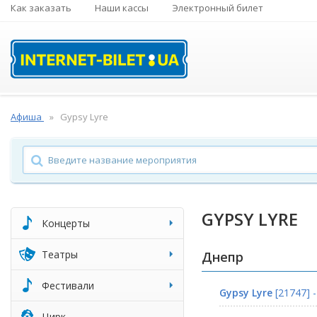
Как заказать
Наши кассы
Электронный билет
Афиша
Gypsy Lyre
GYPSY LYRE
Концерты
Театры
Днепр
Фестивали
Gypsy Lyre
[21747] 
Цирк