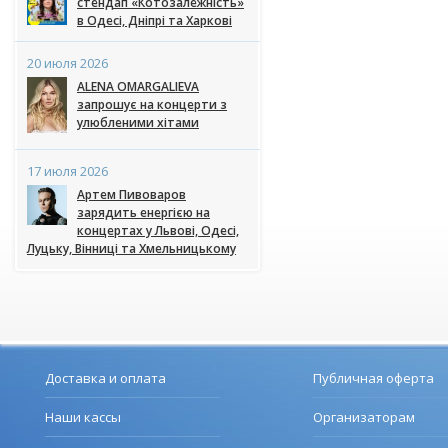
стендап «Котозалежність»
в Одесі, Дніпрі та Харкові
20 июля 2026
ALENA OMARGALIEVA
запрошує на концерти з
улюбленими хітами
17 июля 2026
Артем Пивоваров
зарядить енергією на
концертах у Львові, Одесі,
Луцьку, Вінниці та Хмельницькому
Доставка и оплата
Публичная оферта
Наши кассы
Организаторам