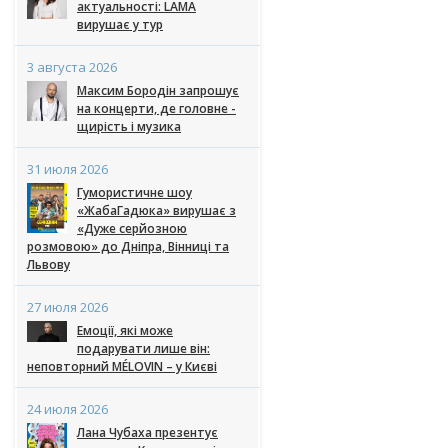
актуальності: LAMA
вирушає у тур
3 августа 2026
Максим Бородін запрошує
на концерти, де головне -
щирість і музика
31 июля 2026
Гумористичне шоу
«ЖабаГадюка» вирушає з
«Дуже серйозною
розмовою» до Дніпра, Вінниці та
Львову
27 июля 2026
Емоції, які може
подарувати лише він:
неповторний MÉLOVIN – у Києві
24 июля 2026
Лана Чубаха презентує