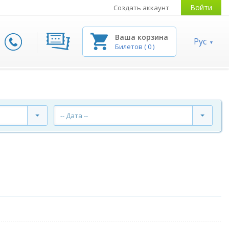
Войти
Создать аккаунт
Ваша корзина
Рус
Билетов
(
0
)
-- Дата --