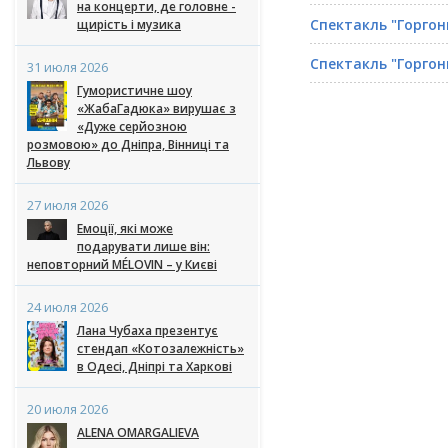
на концерти, де головне -
Спектакль "Горгон
щирість і музика
Спектакль "Горгон
31 июля 2026
Гумористичне шоу
«ЖабаГадюка» вирушає з
«Дуже серйозною
розмовою» до Дніпра, Вінниці та
Львову
27 июля 2026
Емоції, які може
подарувати лише він:
неповторний MÉLOVIN – у Києві
24 июля 2026
Лана Чубаха презентує
стендап «Котозалежність»
в Одесі, Дніпрі та Харкові
20 июля 2026
ALENA OMARGALIEVA