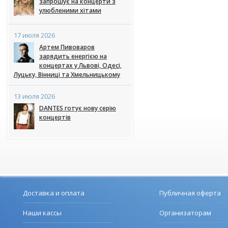
запрошує на концерти з
улюбленими хітами
17 июля 2026
Артем Пивоваров
зарядить енергією на
концертах у Львові, Одесі,
Луцьку, Вінниці та Хмельницькому
13 июля 2026
DANTES готує нову серію
концертів
Доставка и оплата
Публичная оферта
Наши кассы
Организаторам