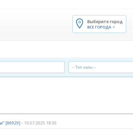
Выберите город
✕
ВСЕ ГОРОДА
-- Топ залы --
ы"
[86929] -
10.07.2025 18:30