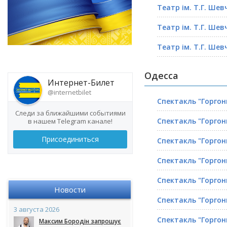
Театр ім. Т.Г. Шев
Театр ім. Т.Г. Шев
Театр ім. Т.Г. Шев
Одесса
Интернет-Билет
@internetbilet
Спектакль "Горгон
Следи за ближайшими событиями
Спектакль "Горгон
в нашем Telegram канале!
Присоединиться
Спектакль "Горгон
Спектакль "Горгон
Спектакль "Горгон
Новости
Спектакль "Горгон
3 августа 2026
Спектакль "Горгон
Максим Бородін запрошує