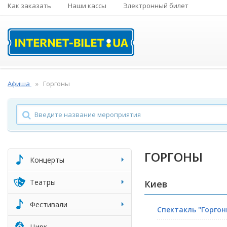
Как заказать
Наши кассы
Электронный билет
Афиша
Горгоны
ГОРГОНЫ
Концерты
Театры
Киев
Фестивали
Спектакль "Горгон
Цирк