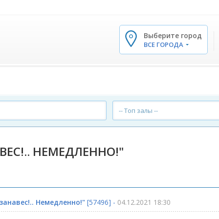
Выберите город
✕
ВСЕ ГОРОДА
-- Топ залы --
ВЕС!.. НЕМЕДЛЕННО!"
занавес!.. Немедленно!"
[57496] -
04.12.2021 18:30