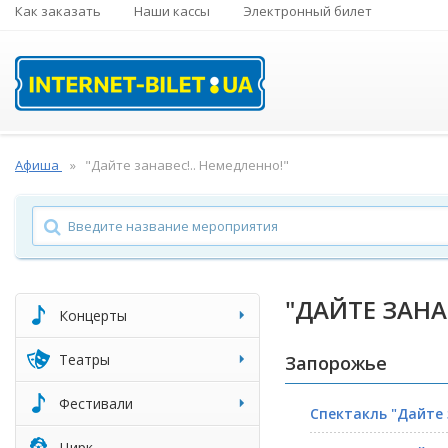
Как заказать
Наши кассы
Электронный билет
Афиша
"Дайте занавес!.. Немедленно!"
"ДАЙТЕ ЗАНА
Концерты
Театры
Запорожье
Фестивали
Спектакль "Дайте 
Цирк