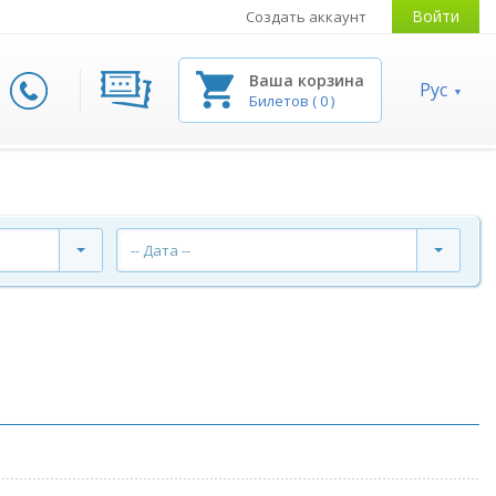
Войти
Создать аккаунт
Ваша корзина
Рус
Билетов
(
0
)
-- Дата --