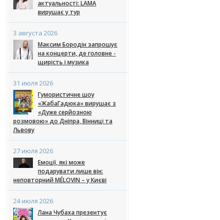
актуальності: LAMA
вирушає у тур
3 августа 2026
Максим Бородін запрошує
на концерти, де головне -
щирість і музика
31 июля 2026
Гумористичне шоу
«ЖабаГадюка» вирушає з
«Дуже серйозною
розмовою» до Дніпра, Вінниці та
Львову
27 июля 2026
Емоції, які може
подарувати лише він:
неповторний MÉLOVIN – у Києві
24 июля 2026
Лана Чубаха презентує