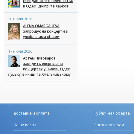
стендап «Котозалежність»
в Одесі, Дніпрі та Харкові
20 июля 2026
ALENA OMARGALIEVA
запрошує на концерти з
улюбленими хітами
17 июля 2026
Артем Пивоваров
зарядить енергією на
концертах у Львові, Одесі,
Луцьку, Вінниці та Хмельницькому
Доставка и оплата
Публичная оферта
Наши кассы
Организаторам