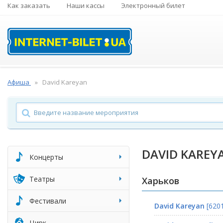
Как заказать
Наши кассы
Электронный билет
Афиша
David Kareyan
DAVID KAREY
Концерты
Театры
Харьков
Фестивали
David Kareyan
[6201
Цирк