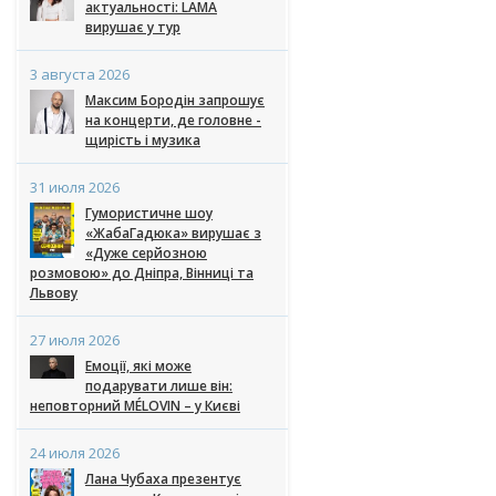
актуальності: LAMA
вирушає у тур
3 августа 2026
Максим Бородін запрошує
на концерти, де головне -
щирість і музика
31 июля 2026
Гумористичне шоу
«ЖабаГадюка» вирушає з
«Дуже серйозною
розмовою» до Дніпра, Вінниці та
Львову
27 июля 2026
Емоції, які може
подарувати лише він:
неповторний MÉLOVIN – у Києві
24 июля 2026
Лана Чубаха презентує