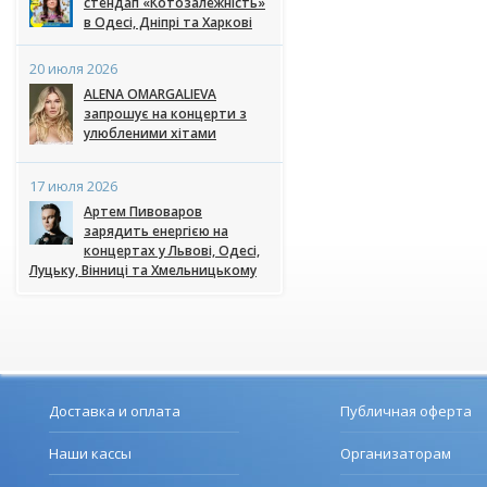
стендап «Котозалежність»
в Одесі, Дніпрі та Харкові
20 июля 2026
ALENA OMARGALIEVA
запрошує на концерти з
улюбленими хітами
17 июля 2026
Артем Пивоваров
зарядить енергією на
концертах у Львові, Одесі,
Луцьку, Вінниці та Хмельницькому
Доставка и оплата
Публичная оферта
Наши кассы
Организаторам