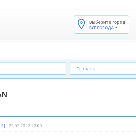
Выберите город
✕
ВСЕ ГОРОДА
-- Топ залы --
AN
4] -
25.02.2022 22:00